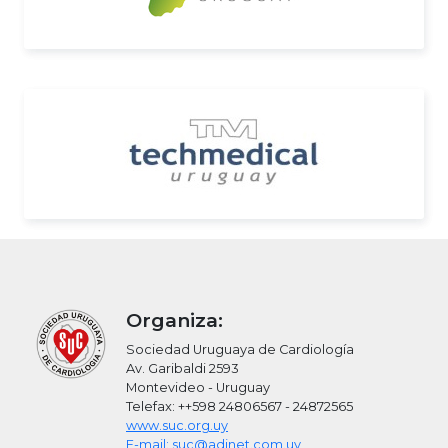
Organiza:
Sociedad Uruguaya de Cardiología
Av. Garibaldi 2593
Montevideo - Uruguay
Telefax: ++598 24806567 - 24872565
www.suc.org.uy
E-mail: suc@adinet.com.uy