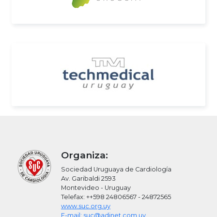
Organiza:
Sociedad Uruguaya de Cardiología
Av. Garibaldi 2593
Montevideo - Uruguay
Telefax: ++598 24806567 - 24872565
www.suc.org.uy
E-mail: suc@adinet.com.uy