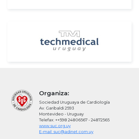
Organiza:
Sociedad Uruguaya de Cardiología
Av. Garibaldi 2593
Montevideo - Uruguay
Telefax: ++598 24806567 - 24872565
www.suc.org.uy
E-mail: suc@adinet.com.uy